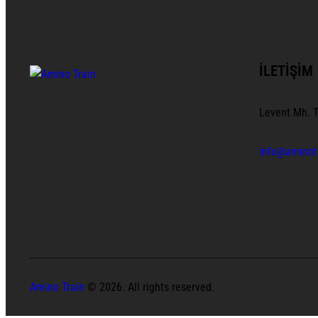
İLETIŞIM
Levent Mh. T
info@aminot
Amino Train
© 2026. All rights reserved.