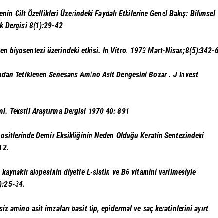
nin Cilt Özellikleri Üzerindeki Faydalı Etkilerine Genel Bakış: Bilimsel
k Dergisi 8(1):29-42
ajen biyosentezi üzerindeki etkisi. In Vitro. 1973 Mart-Nisan;8(5):342-
ından Tetiklenen Senesans Amino Asit Dengesini Bozar
. J Invest
mi. Tekstil Araştırma Dergisi 1970 40: 891
inositlerinde Demir Eksikliğinin Neden Olduğu Keratin Sentezindeki
12.
 kaynaklı alopesinin diyetle L-sistin ve B6 vitamini verilmesiyle
):25-34.
z amino asit imzaları basit tip, epidermal ve saç keratinlerini ayırt