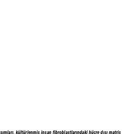
şımları, kültürlenmiş insan fibroblastlarındaki hücre dışı matris