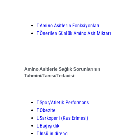
Amino Asitlerin Fonksiyonları
Önerilen Günlük Amino Asit Miktarı
Amino Asitlerle Sağlık Sorunlarının
Tahmini/Tanısı/Tedavisi:
.
Spor/Atletik Performans
Obezite
Sarkopeni (Kas Erimesi)
Bağışıklık
İnsülin direnci