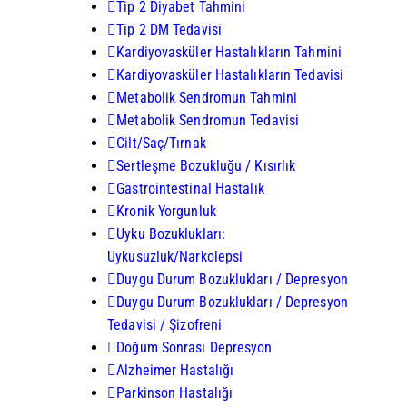
Tip 2 Diyabet Tahmini
Tip 2 DM Tedavisi
Kardiyovasküler Hastalıkların Tahmini
Kardiyovasküler Hastalıkların Tedavisi
Metabolik Sendromun Tahmini
Metabolik Sendromun Tedavisi
Cilt/Saç/Tırnak
Sertleşme Bozukluğu / Kısırlık
Gastrointestinal Hastalık
Kronik Yorgunluk
Uyku Bozuklukları:
Uykusuzluk/Narkolepsi
Duygu Durum Bozuklukları / Depresyon
Duygu Durum Bozuklukları / Depresyon
Tedavisi / Şizofreni
Doğum Sonrası Depresyon
Alzheimer Hastalığı
Parkinson Hastalığı