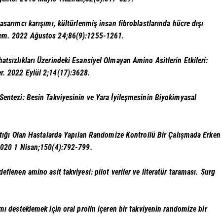
tasarımcı karışımı, kültürlenmiş insan fibroblastlarında hücre dışı
hem. 2022 Ağustos 24;86(9):1255-1261.
hatsızlıkları Üzerindeki Esansiyel Olmayan Amino Asitlerin Etkileri:
er. 2022 Eylül 2;14(17):3628.
 Sentezi: Besin Takviyesinin ve Yara İyileşmesinin Biyokimyasal
Fıtığı Olan Hastalarda Yapılan Randomize Kontrollü Bir Çalışmada Erken
. 2020 1 Nisan;150(4):792-799.
deflenen amino asit takviyesi: pilot veriler ve literatür taraması. Surg
ımı desteklemek için oral prolin içeren bir takviyenin randomize bir