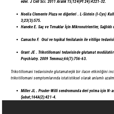
eder. J Cell Sci. 2011 Aralık 15;124(Pt 24):4221-32.
Noelia Clemente Plaza ve diğerleri
. L-Sistein (l-Cys) Ku
3;23(3):575.
Haneke E.
Saç ve Tırnaklar İçin Mikronutrientler, Sağlıklı
Camacho F.
Oral ve topikal fenilalanin ile vitiligo teda
Grant JE
. Trikotillomani tedavisinde glutamat modülatörü
Psychiatry. 2009 Temmuz;66(7):756-63.
Trikotillomani tedavisinde glutamaterjik bir ilacın etkinliğini in
trikotillomani semptomlarında istatistiksel olarak anlamlı aza
Miller JL
. Prader-Willi sendromunda deri yolma için N-as
Şubat;164A(2):421-4.