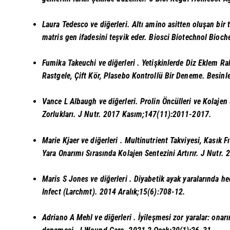
Laura Tedesco ve diğerleri.
Altı amino asitten oluşan bir 
matris gen ifadesini teşvik eder.
Biosci Biotechnol Bioc
Fumika Takeuchi ve diğerleri
. Yetişkinlerde Diz Eklem Ra
Rastgele, Çift Kör, Plasebo Kontrollü Bir Deneme. Besinl
Vance L Albaugh ve diğerleri.
Prolin Öncülleri ve Kolajen
Zorlukları. J Nutr. 2017 Kasım;147(11):2011-2017.
Marie Kjaer ve diğerleri
. Multinutrient Takviyesi, Kasık 
Yara Onarımı Sırasında Kolajen Sentezini Artırır. J Nutr
Maris S Jones ve diğerleri
. Diyabetik ayak yaralarında he
Infect (Larchmt). 2014 Aralık;15(6):708-12.
Adriano A Mehl ve diğerleri
. İyileşmesi zor yaralar: onar