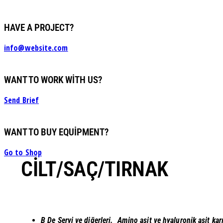
HAVE A PROJECT?
info@website.com
WANT TO WORK WITH US?
Send Brief
WANT TO BUY EQUIPMENT?
Go to Shop
CILT/SAÇ/TIRNAK
B De Servi ve diğerleri.
Amino asit ve hyaluronik asit karı