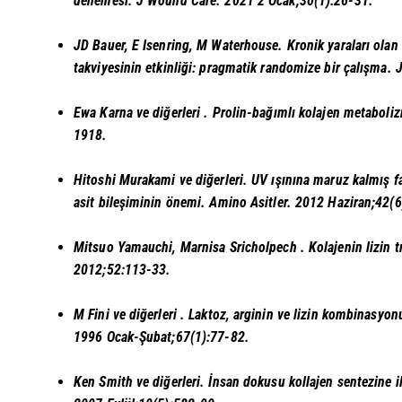
denemesi. J Wound Care. 2021 2 Ocak;30(1):26-31.
JD Bauer, E Isenring, M Waterhouse.
Kronik yaraları ola
takviyesinin etkinliği: pragmatik randomize bir çalışma.
Ewa Karna ve diğerleri
. Prolin-bağımlı kolajen metaboli
1918.
Hitoshi Murakami ve diğerleri.
UV ışınına maruz kalmış fa
asit bileşiminin önemi. Amino Asitler. 2012 Haziran;42(
Mitsuo Yamauchi, Marnisa Sricholpech
. Kolajenin lizin
2012;52:113-33.
M Fini ve diğerleri
. Laktoz, arginin ve lizin kombinasyonu
1996 Ocak-Şubat;67(1):77-82.
Ken Smith ve diğerleri.
İnsan dokusu kollajen sentezine i