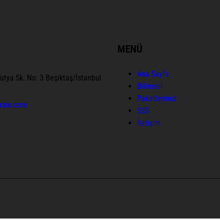
MENÜ
Ana Sayfa
utya Sk. No: 3 Beşiktaş/İstanbul
Bilimsel
Paketlerimiz
rain.com
SSS
İletişim