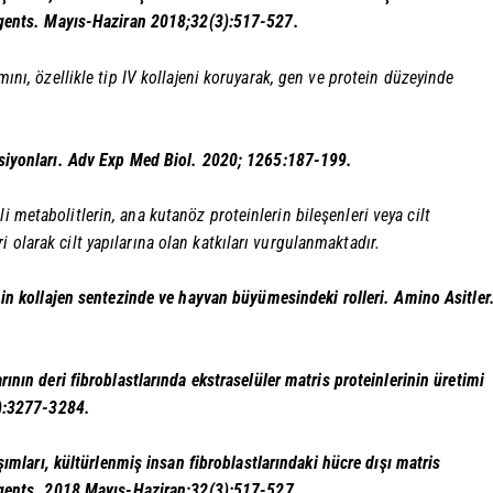
 Agents. Mayıs-Haziran 2018;32(3):517-527.
ımını, özellikle tip IV kollajeni koruyarak, gen ve protein düzeyinde
ksiyonları. Adv Exp Med Biol. 2020; 1265:187-199.
i metabolitlerin, ana kutanöz proteinlerin bileşenleri veya cilt
 olarak cilt yapılarına olan katkıları vurgulanmaktadır.
inin kollajen sentezinde ve hayvan büyümesindeki rolleri.
Amino Asitler
rının deri fibroblastlarında ekstraselüler matris proteinlerinin üretimi
):3277-3284.
şımları, kültürlenmiş insan fibroblastlarındaki hücre dışı matris
gents. 2018 Mayıs-Haziran;32(3):517-527.