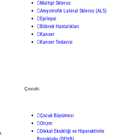
Multipl Skleroz
Amyotrofik Lateral Skleroz (ALS)
Epilepsi
Böbrek Hastalıkları
Kanser
Kanser Tedavisi
Çocuk:
Çocuk Büyümesi
Otizm
Dikkat Eksikliği ve Hiperaktivite
e.
Bozukluğu (DEHB)