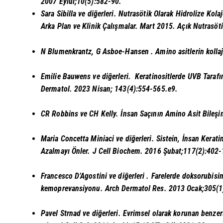
2007 Eylül;10(5):582-90.
Sara Sibilla ve diğerleri.
Nutrasötik Olarak Hidrolize Kolaje
Arka Plan ve Klinik Çalışmalar.
Mart 2015. Açık Nutrasöti
N Blumenkrantz, G Asboe-Hansen
. Amino asitlerin koll
Emilie Bauwens ve diğerleri.
Keratinositlerde UVB Taraf
Dermatol. 2023 Nisan;
143(4):554-565.e9.
CR Robbins ve CH Kelly.
İnsan Saçının Amino Asit Bileşi
Maria Concetta Miniaci ve diğerleri.
Sistein, İnsan Kerat
Azalmayı Önler. J Cell Biochem. 2016 Şubat;117(2):402-
Francesco D’Agostini ve diğerleri
. Farelerde doksorubisin
kemoprevansiyonu. Arch Dermatol Res. 2013 Ocak;305(1
Pavel Strnad ve diğerleri.
Evrimsel olarak korunan benzersi