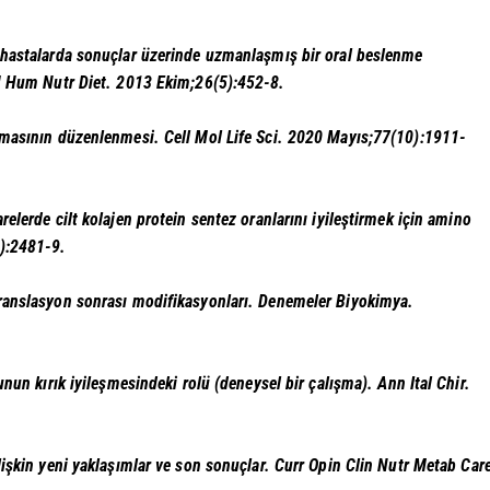
n hastalarda sonuçlar üzerinde uzmanlaşmış bir oral beslenme
 J Hum Nutr Diet. 2013 Ekim;26(5):452-8.
zmasının düzenlenmesi. Cell Mol Life Sci. 2020 Mayıs;77(10):1911-
relerde cilt kolajen protein sentez oranlarını iyileştirmek için amino
6):2481-9.
 translasyon sonrası modifikasyonları. Denemeler Biyokimya.
nun kırık iyileşmesindeki rolü (deneysel bir çalışma). Ann Ital Chir.
lişkin yeni yaklaşımlar ve son sonuçlar. Curr Opin Clin Nutr Metab Car