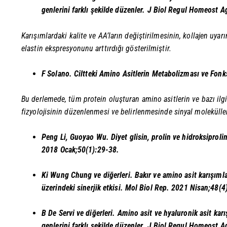
genlerini farklı şekilde düzenler. J Biol Regul Homeost
Karışımlardaki kalite ve AA’ların değiştirilmesinin, kollajen uyar
elastin ekspresyonunu arttırdığı gösterilmiştir.
F Solano.
Ciltteki Amino Asitlerin Metabolizması ve Fon
Bu derlemede, tüm protein oluşturan amino asitlerin ve bazı ilgil
fizyolojisinin düzenlenmesi ve belirlenmesinde sinyal molekülleri
Peng Li, Guoyao Wu.
Diyet glisin, prolin ve hidroksiprol
2018 Ocak;50(1):29-38.
Ki Wung Chung ve diğerleri.
Bakır ve amino asit karışımla
üzerindeki sinerjik etkisi.
Mol Biol Rep. 2021 Nisan;48(4
B De Servi ve diğerleri.
Amino asit ve hyaluronik asit karı
genlerini farklı şekilde düzenler.
J Biol Regul Homeost A