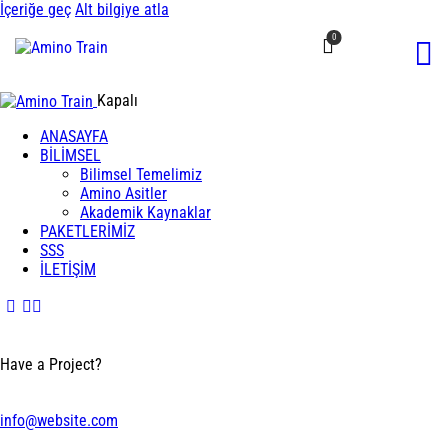
İçeriğe geç
Alt bilgiye atla
0
Kapalı
ANASAYFA
BİLİMSEL
Bilimsel Temelimiz
Amino Asitler
Akademik Kaynaklar
PAKETLERİMİZ
SSS
İLETİŞİM
Have a Project?
info@website.com