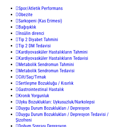
Spor/Atletik Performans
Obezite
Sarkopeni (Kas Erimesi)
Bağışıklık
İnsülin direnci
Tip 2 Diyabet Tahmini
Tip 2 DM Tedavisi
Kardiyovasküler Hastalıkların Tahmini
Kardiyovasküler Hastalıkların Tedavisi
Metabolik Sendromun Tahmini
Metabolik Sendromun Tedavisi
Cilt/Saç/Tırnak
Sertleşme Bozukluğu / Kısırlık
Gastrointestinal Hastalık
Kronik Yorgunluk
Uyku Bozuklukları: Uykusuzluk/Narkolepsi
Duygu Durum Bozuklukları / Depresyon
Duygu Durum Bozuklukları / Depresyon Tedavisi /
Şizofreni
Doğum Sonrası Depresyon