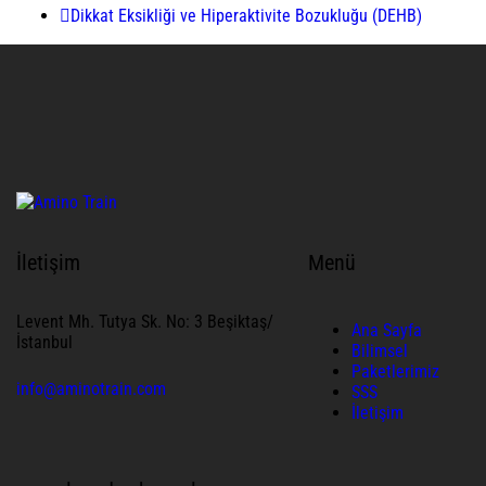
Dikkat Eksikliği ve Hiperaktivite Bozukluğu (DEHB)
İletişim
Menü
Levent Mh. Tutya Sk. No: 3 Beşiktaş/
Ana Sayfa
İstanbul
Bilimsel
Paketlerimiz
info@aminotrain.com
SSS
İletişim