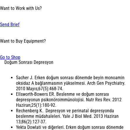
Want to Work with Us?
Send Brief
Want to Buy Equipment?
Go to Shop
Doğum Sonrası Depresyon
Sacher J.
Erken doğum sonrası dönemde beyin monoamin
oksidaz A bağlanmasının yükselmesi. Arch Gen Psychiatry.
2010 Mayıs;67(5):468-74.
Ellsworth-Bowers ER.
Beslenme ve doğum sonrası
depresyonun psikonöroimmünolojisi. Nutr Res Rev. 2012
Haziran;25(1):180-92.
Rechenberg K.
Depresyon ve perinatal depresyonda
beslenme müdahaleleri. Yale J Biol Med. 2013 Haziran
13;86(2):127-37.
Yekta Dowlati ve diğerleri.
Erken doğum sonrası dönemde